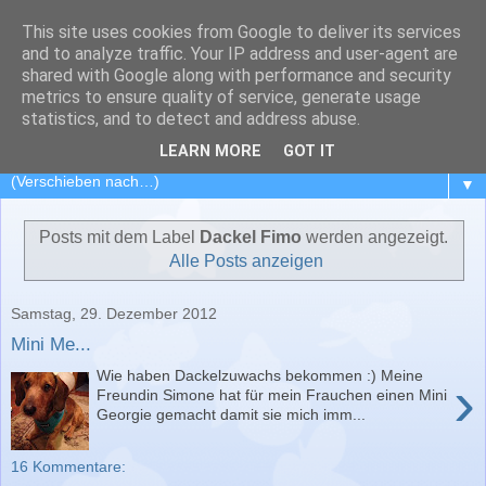
This site uses cookies from Google to deliver its services
Dackelansichten
and to analyze traffic. Your IP address and user-agent are
shared with Google along with performance and security
metrics to ensure quality of service, generate usage
Mein Dackelblog - Das Leben und die Welt aus dem
statistics, and to detect and address abuse.
Blickwinkel von Dackel George und Sohn Campino....
LEARN MORE
GOT IT
▼
Posts mit dem Label
Dackel Fimo
werden angezeigt.
Alle Posts anzeigen
Samstag, 29. Dezember 2012
Mini Me...
Wie haben Dackelzuwachs bekommen :) Meine
›
Freundin Simone hat für mein Frauchen einen Mini
Georgie gemacht damit sie mich imm...
16 Kommentare: