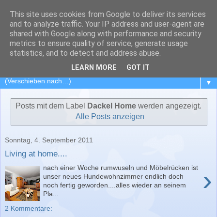
This site uses cookies from Google to deliver its services
Dackelansichten
and to analyze traffic. Your IP address and user-agent are
shared with Google along with performance and security
metrics to ensure quality of service, generate usage
Mein Dackelblog - Das Leben und die Welt aus dem
statistics, and to detect and address abuse.
Blickwinkel von Dackel George und Sohn Campino....
LEARN MORE
GOT IT
▼
Posts mit dem Label
Dackel Home
werden angezeigt.
Alle Posts anzeigen
Sonntag, 4. September 2011
Living at home....
nach einer Woche rumwuseln und Möbelrücken ist
›
unser neues Hundewohnzimmer endlich doch
noch fertig geworden....alles wieder an seinem
Pla...
2 Kommentare: